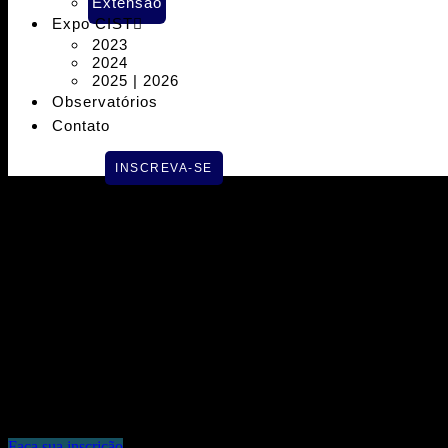
Extensão
Expo CIST
2023
2024
2025 | 2026
Observatórios
Contato
INSCREVA-SE
🚚 Os desafios da logística exigem cada vez mais profissionais preparad
A Extensão em Gestão Estratégica de Riscos Logísticos – Módulo II d
suprimentos, com uma abordagem prática e alinhada às demandas do
Desenvolva uma visão estratégica para tomar decisões mais seguras, re
🎯 Amplie suas competências e fortaleça sua atuação profissional.
Faça sua inscrição