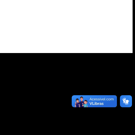
rte, armazenagem e cadeia de
.